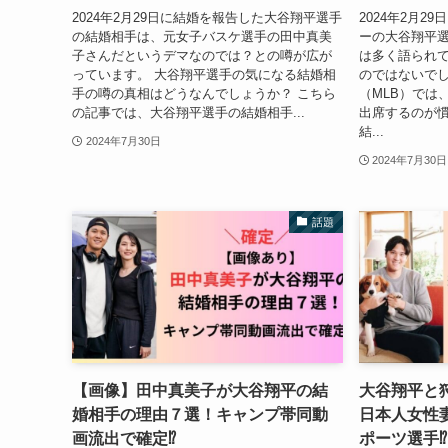
2024年2月29日に結婚を報告した大谷翔平選手
2024年2月
の結婚相手は、元女子バスケ選手の田中真美
ーの大谷翔平
子さんだというデマなのでは？との噂が広が
は多く語られ
っています。 大谷翔平選手の気になる結婚相
のではないでし
手の噂の真相はどうなんでしょうか？ こちら
（MLB）では
の記事では、大谷翔平選手の結婚相手...
出席するのが
結...
2024年7月30日
2024年7月30日
話題
【画像】田中真美子が大谷翔平の結
大谷翔平と
婚相手の理由７選！キャンプ帯同動
日本人女性
画流出で確定⁉︎
ポーツ選手⁉︎