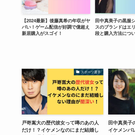
真希の年収がヤ
田中真美子の黒服シースルードレ
井手上漠の性
好調で億超え
スのブランドはエリータハリ！値
マ！胸や声は
段と購入方法について調査！
ない発言がヤ
スポーツ選手
戸嵜嵩大の歴代彼女って噂のあの人
田中真美子
だけ！？イケメンなのにまだ結婚し
イケメンバレ