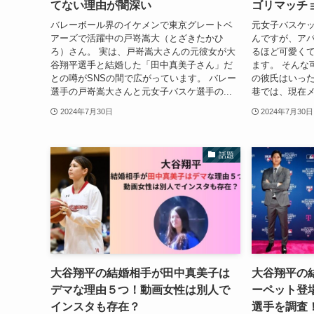
てない理由が闇深い
ゴリマッチ
バレーボール界のイケメンで東京グレートベ
元女子バスケ
アーズで活躍中の戸嵜嵩大（とざきたかひ
んですが、ア
ろ）さん。 実は、戸嵜嵩大さんの元彼女が大
るほど可愛く
谷翔平選手と結婚した「田中真美子さん」だ
ます。 そんな
との噂がSNSの間で広がっています。 バレー
の彼氏はいっ
選手の戸嵜嵩大さんと元女子バスケ選手の...
巷では、現在メ
2024年7月30日
2024年7月30日
話題
大谷翔平の結婚相手が田中真美子は
大谷翔平の
デマな理由５つ！動画女性は別人で
ーペット登場
インスタも存在？
選手を調査