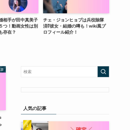
ジョンヒョプは兵役除隊
ナ・イヌの兵役は2024年で確
【
女・結婚の噂も！wiki風プ
定！？いつから活動休止で復帰の
結
ール紹介！
時期を調査
同
話題
人気の記事
中
や