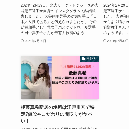
2024年2月29日、米大リーグ・ドジャースの大
2024年2月
谷翔平選手が自身のインスタグラムで結婚報
翔平選手がイ
告しました。 大谷翔平選手の結婚相手は「日
した。 大谷翔
本人女性である」と伝えられましたが、 その
からよく噂され
結婚相手として元女子バスケットボール選手
狩野舞子さん”
の田中真美子さんが最有力候補のよう...
のようです。 
2024年7月30日
2024年7月30日
芸能人
後藤真希新居の場所は江戸川区で特
定⁉︎値段やこだわりの間取りがヤバ
い‼︎