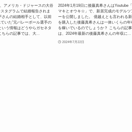
29日、アメリカ・ドジャースの大谷
2024年1月19日に後藤真希さんはYoutube
ンスタグラムで結婚報告されま
マキとオウキ☆」で、新居完成のモデルツ
平さんの結婚相手として、以前
ーを公開しました。 億越えとも言われる
ていた”元バレーボール選手の
を購入した後藤真希さんは一体いくらの年
という情報はどうやらガセネタ
を稼いでいるのでしょうか？ こちらの記
こちらの記事では、大...
は、2024年最新の後藤真希さんの年収に...
2024年7月22日