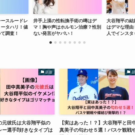
転換手術の噂はデ
大谷翔平の結婚相手が田中真美子
チェ・
ホルモン治療？性別
はデマな理由５つ！動画女性は別
済⁉︎彼
バい！
人でインスタも存在？
ロフィ
話題
の元彼氏は大谷翔平似の
【実はあった！？】大谷翔平と田
ー選手⁉︎好きなタイプは
真美子の匂わせ５選！バスケ観戦