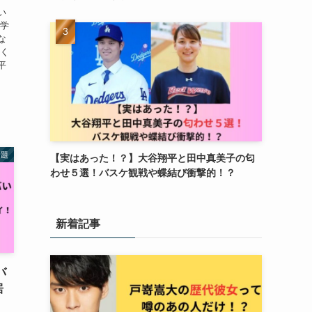
い
大学
な
愛く
平
話題
【実はあった！？】大谷翔平と田中真美子の匂
わせ５選！バスケ観戦や蝶結び衝撃的！？
新着記事
バ
居