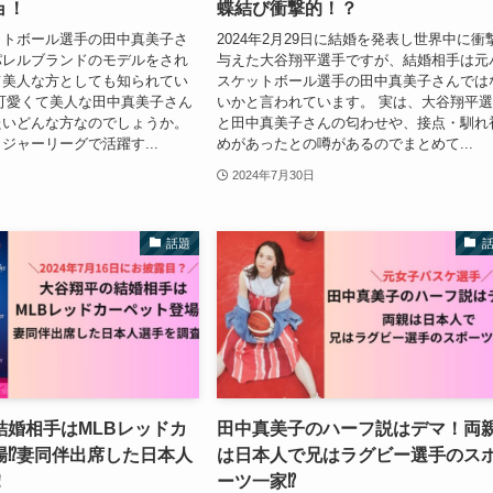
ョ！
蝶結び衝撃的！？
ットボール選手の田中真美子さ
2024年2月29日に結婚を発表し世界中に衝
パレルブランドのモデルをされ
与えた大谷翔平選手ですが、結婚相手は元
て美人な方としても知られてい
スケットボール選手の田中真美子さんでは
可愛くて美人な田中真美子さん
いかと言われています。 実は、大谷翔平
たいどんな方なのでしょうか。
と田中真美子さんの匂わせや、接点・馴れ
ジャーリーグで活躍す...
めがあったとの噂があるのでまとめて...
2024年7月30日
話題
結婚相手はMLBレッドカ
田中真美子のハーフ説はデマ！両
⁉︎妻同伴出席した日本人
は日本人で兄はラグビー選手のス
！
ーツ一家⁉︎