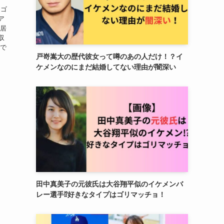
「ゴ
ア
新居
収
事で
戸嵜嵩大の歴代彼女って噂のあの人だけ！？イ
ケメンなのにまだ結婚してない理由が闇深い
田中真美子の元彼氏は大谷翔平似のイケメンバ
レー選手⁉︎好きなタイプはゴリマッチョ！