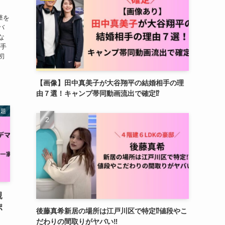
撃を
バ
な
選手
初
【画像】田中真美子が大谷翔平の結婚相手の理
由７選！キャンプ帯同動画流出で確定⁉︎
話題
親
ポ
後藤真希新居の場所は江戸川区で特定⁉︎値段やこ
だわりの間取りがヤバい‼︎