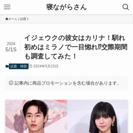
寝ながらさん
ホーム
話題
イジェウクの彼女はカリナ！馴れ
2024
初めはミラノで一目惚れ⁉︎交際期間
5/15
も調査してみた！
2024年5月15日
話題
韓国
記事内に商品プロモーションを含む場合があります。