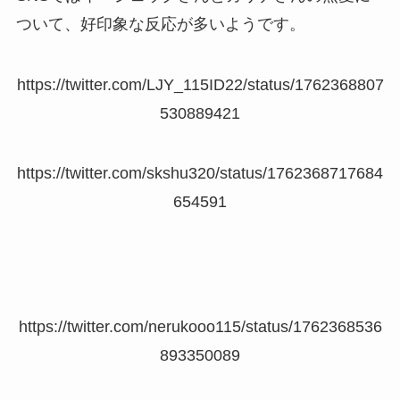
ついて、好印象な反応が多いようです。
https://twitter.com/LJY_115ID22/status/1762368807
530889421
https://twitter.com/skshu320/status/1762368717684
654591
https://twitter.com/nerukooo115/status/1762368536
893350089