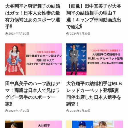
大谷翔平と狩野舞子の結婚
【画像】田中真美子が大谷
はガセ！日本人女性妻の最
翔平の結婚相手の理由７
有力候補はあのスポーツ選
選！キャンプ帯同動画流出
手⁉︎
で確定⁉︎
2024年7月30日
2024年7月30日
田中真美子のハーフ説はデ
大谷翔平の結婚相手はMLB
マ！両親は日本人で兄はラ
レッドカーペット登場⁉︎妻
グビー選手のスポーツ一
同伴出席した日本人選手を
家⁉︎
調査！
2024年7月30日
2024年7月30日