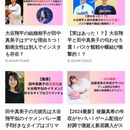
大谷翔平の結婚相手が田中
【実はあった！？】大谷翔
真美子はデマな理由５つ！
平と田中真美子の匂わせ５
動画女性は別人でインスタ
選！バスケ観戦や蝶結び衝
も存在？
撃的！？
2024年7月30日
2024年7月30日
田中真美子の元彼氏は大谷
【2024最新】後藤真希の年
翔平似のイケメンバレー選
収がヤバい！ゲーム配信が
手⁉︎好きなタイプはゴリマ
好調で億超え新居購入がス